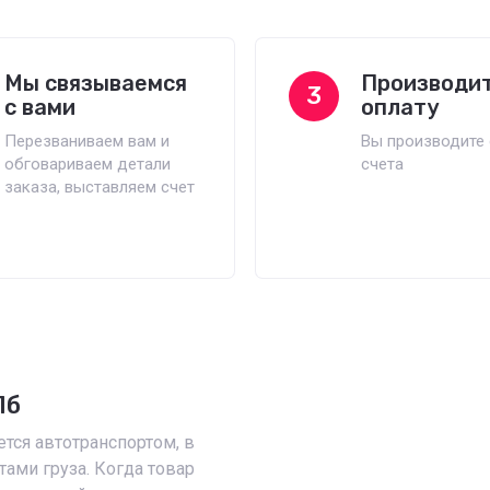
Мы связываемся
Производи
3
с вами
оплату
Перезваниваем вам и
Вы производите 
обговариваем детали
счета
заказа, выставляем счет
Пб
тся автотранспортом, в
тами груза. Когда товар