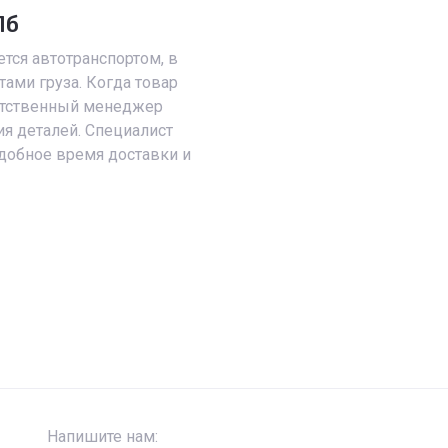
Пб
тся автотранспортом, в
тами груза. Когда товар
ветственный менеджер
ия деталей. Специалист
добное время доставки и
Напишите нам: