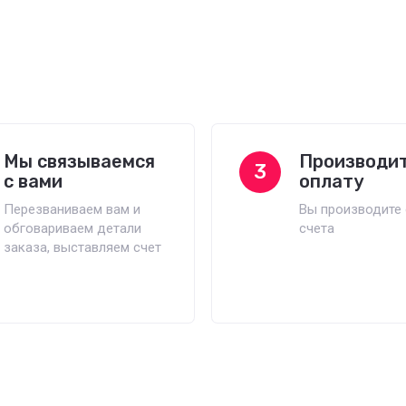
Мы связываемся
Производи
3
с вами
оплату
Перезваниваем вам и
Вы производите 
обговариваем детали
счета
заказа, выставляем счет