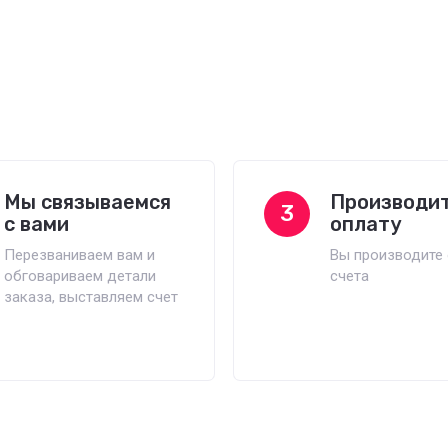
Мы связываемся
Производи
3
с вами
оплату
Перезваниваем вам и
Вы производите 
обговариваем детали
счета
заказа, выставляем счет